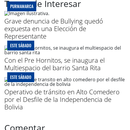
Te puede Interesar
PURMAMARCA
Grave denuncia de Bullying quedó
expuesta en una Elección de
Representante
ESTE SÁBADO
Con el Pre Hornitos, se inaugura el
Multiespacio del barrio Santa Rita
ESTE SÁBADO
Operativo de tránsito en Alto Comedero
por el Desfile de la Independencia de
Bolivia
Comentar