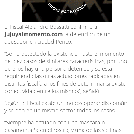
El Fiscal Alejandro Bossatti confirmó a
Jujuyalmomento.com
la detención de un
abusador en ciudad Perico.
“Se ha detectado la existencia hasta el momento
de diez casos de similares características, por uno
de ellos hay una persona detenida y se está
requiriendo las otras actuaciones radicadas en
distintas fiscalía a los fines de determinar si existe
conectividad entre los mismos”, señaló.
Según el Fiscal existe un modos operandis común
y se dan en un mismo sector todos los casos.
“Siempre ha actuado con una máscara o
pasamontaña en el rostro, y una de las víctimas