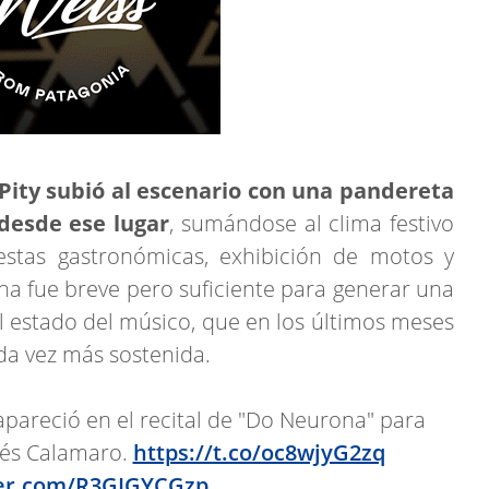
Pity subió al escenario con una pandereta
esde ese lugar
, sumándose al clima festivo
stas gastronómicas, exhibición de motos y
na fue breve pero suficiente para generar una
 estado del músico, que en los últimos meses
da vez más sostenida.
apareció en el recital de "Do Neurona" para
drés Calamaro.
https://t.co/oc8wjyG2zq
ter.com/R3GIGYCGzp