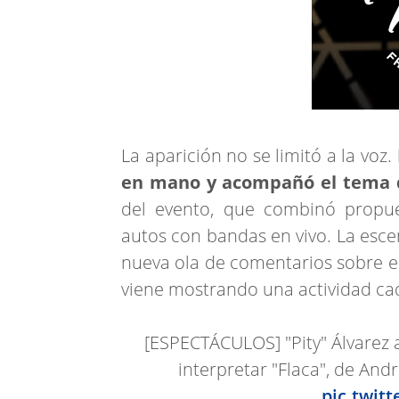
La aparición no se limitó a la voz.
en mano y acompañó el tema d
del evento, que combinó propue
autos con bandas en vivo. La esce
nueva ola de comentarios sobre el
viene mostrando una actividad ca
[ESPECTÁCULOS] "Pity" Álvarez 
interpretar "Flaca", de An
pic.twit