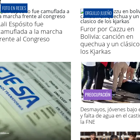
r
FOTO EN REDES
ORGULLO JUJEÑO
Lali Espósito fue
Furor por Cazzu en
camuflada a la marcha
Bolivia: canción en
frente al Congreso
quechua y un clásico
los Kjarkas
PREOCUPACIÓN
Desmayos, jóvenes bajo e
y falta de agua en el cast
la FNE