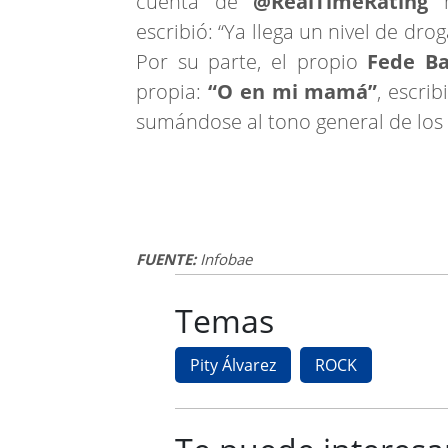
cuenta de
@RealTimeRating
m
escribió: “Ya llega un nivel de dro
Por su parte, el propio
Fede Ba
propia:
“O en mi mamá”
, escri
sumándose al tono general de los
FUENTE:
Infobae
Temas
Pity Álvarez
ROCK