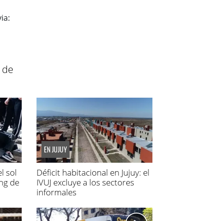
 de
EN JUJUY
l sol
Déficit habitacional en Jujuy: el
ing de
IVUJ excluye a los sectores
informales