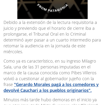
Debido a la extensión de la lectura requisitoria a
juicio y previendo que el horario de cierre iba a
prolongarse, el Tribunal Oral en lo Criminal
determinó ayer pasar a un cuarto intermedio para
retomar la audiencia en la jornada de este
miércoles.
Como ya es característico, en su ingreso Milagro
Sala, una de las 31 personas imputadas en el
marco de la causa conocida como Pibes Villeros
volvió a cuestionar al gobernador jujeño con la
frase
"Gerardo Morales pagá a los comedores y
devolvé Cauchari a los pueblos originarios".
Minutos más tarde hubo demoras en el inicio ya