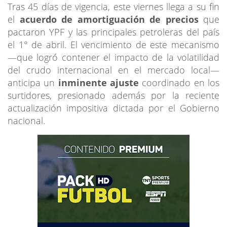
Tras 45 días de vigencia, este viernes llega a su fin
el
acuerdo de amortiguación de precios
que
pactaron YPF y las principales petroleras del país
el 1° de abril. El vencimiento de este mecanismo
—que logró contener el impacto de la volatilidad
del crudo internacional en el mercado local—
anticipa un
inminente ajuste
coordinado en los
surtidores, presionado además por la reciente
actualización impositiva dictada por el Gobierno
nacional.