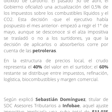
dióxido de carbono. El pasado 30 de abril, el
Gobierno oficializó una actualización del 0,5% de
los impuestos sobre los combustibles líquidos y el
CO2.
Esta decisión -que el ejecutivo había
pospuesto el mes anterior- empezó a regir el 1° de
mayo, aunque se desconoce si el alza impositiva
se trasladó o no a los surtidores, ya que la
decisión de aplicarlos o absorberlos corre por
cuenta de las
petroleras
.
En la estructura de precios local, el crudo
representa el
40%
del valor en el surtidor; el
60%
restante se distribuye entre impuestos, refinación,
logística, biocombustibles y margen comercial.
Según explicó
Sebastián Domínguez
, titular de
SDC Asesores Tributarios a
Infobae
, aquel ajuste
impositivo implicaría una suba total de
$11,035