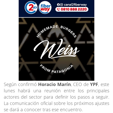
Según confirmó
Horacio Marín
, CEO de
YPF
, este
lunes habrá una reunión entre los principales
actores del sector para definir los pasos a seguir.
La comunicación oficial sobre los próximos ajustes
se dará a conocer tras ese encuentro.