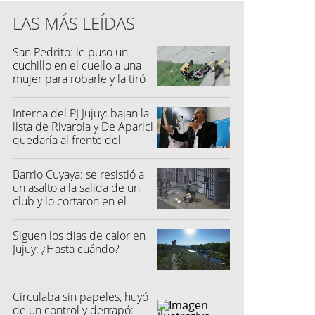
LAS MÁS LEÍDAS
San Pedrito: le puso un
cuchillo en el cuello a una
mujer para robarle y la tiró
al suelo
Interna del PJ Jujuy: bajan la
lista de Rivarola y De Aparici
quedaría al frente del
partido
Barrio Cuyaya: se resistió a
un asalto a la salida de un
club y lo cortaron en el
rostro
Siguen los días de calor en
Jujuy: ¿Hasta cuándo?
Circulaba sin papeles, huyó
de un control y derrapó: