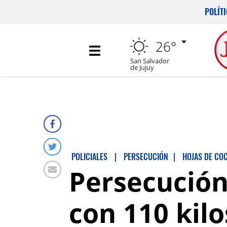
POLÍT
26°
San Salvador
de Jujuy
POLICIALES
|
PERSECUCIÓN
|
HOJAS DE CO
Persecución
con 110 kilo