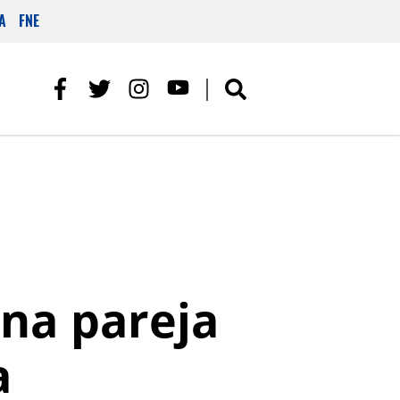
A
FNE
una pareja
a