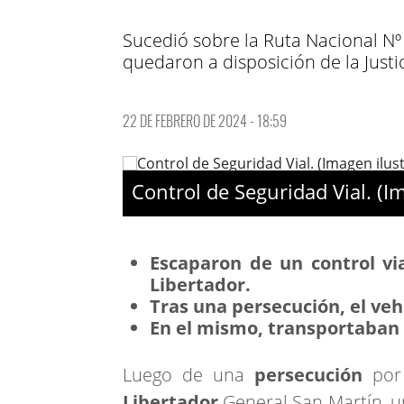
Sucedió sobre la Ruta Nacional Nº 
quedaron a disposición de la Justic
22 DE FEBRERO DE 2024 - 18:59
Control de Seguridad Vial. (Im
Escaparon de un control via
Libertador.
Tras una persecución, el veh
En el mismo, transportaban 
Luego de una
persecución
por
Libertador
General San Martín, 