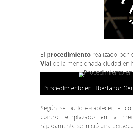
El
procedimiento
realizado por 
Vial
de la mencionada ciudad en 
Procedimiento en Libertador Gen
Según se pudo establecer, el co
control emplazado en la men
rápidamente se inició una persecuc