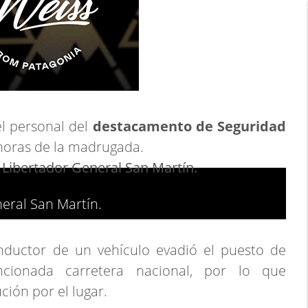
el personal del
destacamento de Seguridad
horas de la madrugada.
eral San Martín.
nductor de un vehículo evadió el puesto de
cionada carretera nacional, por lo que
ión por el lugar.