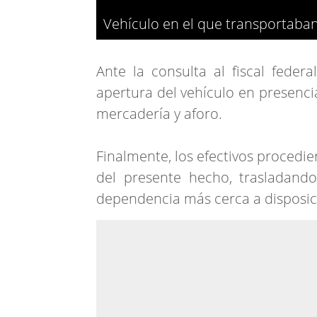
Vehículo en el que transportaban 
Ante la consulta al fiscal feder
apertura del vehículo en presencia 
mercadería y aforo.
Finalmente, los efectivos procedi
del presente hecho, trasladando
dependencia más cerca a disposició