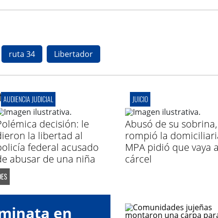
ruta 34
Libertador
r
AUDIENCIA JUDICIAL
JUICIO
Polémica decisión: le
Abusó de su sobrina,
ieron la libertad al
rompió la domiciliaria
policía federal acusado
MPA pidió que vaya a
de abusar de una niña
cárcel
DES
aminata en