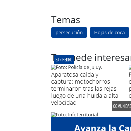
Temas
persecución
Hojas de coca
Te puede interesa
SAN PEDRO
Aparatosa caída y
captura: motochorros
d
terminaron tras las rejas
luego de una huida a alta
velocidad
COMUNIDA
Avanza la C