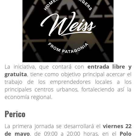
La iniciativa, que contará con
entrada libre y
gratuita
, tiene como objetivo principal acercar el
trabajo de los emprendedores locales a los
principales centros urbanos, fortaleciendo así la
economía regional.
Perico
La primera jornada se desarrollará el
viernes 22
de mayo
, de 09:00 a 20:00 horas, en el
Polo