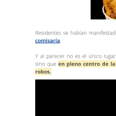
Residentes se habían manifesta
comisaría
.
Y al parecer no es el único luga
sino que
en pleno centro de la
robos.