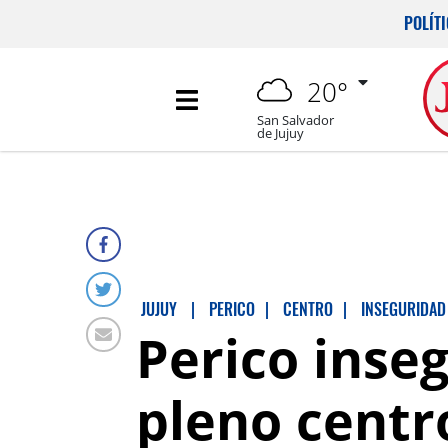
POLÍT
20°
San Salvador
de Jujuy
JUJUY
|
PERICO
|
CENTRO
|
INSEGURIDAD
Perico inse
pleno centr