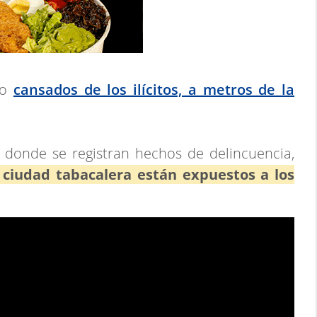
do
cansados de los ilícitos, a metros de la
r donde se registran hechos de delincuencia,
 ciudad tabacalera están expuestos a los