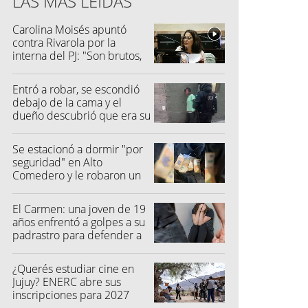
LAS MÁS LEÍDAS
Carolina Moisés apuntó
contra Rivarola por la
interna del PJ: "Son brutos,
quisieron hacer fraude"
Entró a robar, se escondió
debajo de la cama y el
dueño descubrió que era su
vecino
Se estacionó a dormir "por
seguridad" en Alto
Comedero y le robaron un
millón de pesos
El Carmen: una joven de 19
años enfrentó a golpes a su
padrastro para defender a
su madre
¿Querés estudiar cine en
Jujuy? ENERC abre sus
inscripciones para 2027