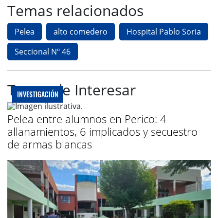
Temas relacionados
Pelea
alto comedero
Hospital Pablo Soria
Seccional Nº 46
Te puede Interesar
INVESTIGACIÓN
Pelea entre alumnos en Perico: 4
allanamientos, 6 implicados y secuestro
de armas blancas