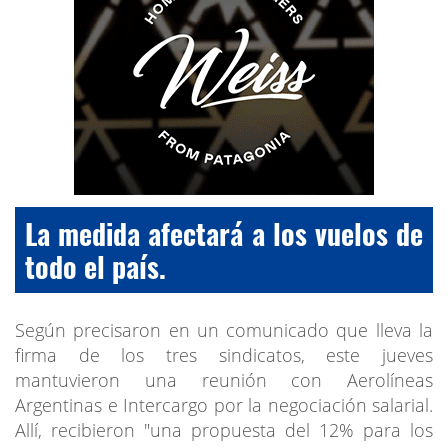
La medida afectará a los vuelos de
todo el país.
Según precisaron en un comunicado que lleva la
firma de los tres sindicatos, este jueves
mantuvieron una reunión con Aerolíneas
Argentinas e Intercargo por la negociación salarial.
Allí, recibieron "una propuesta del 12% para los