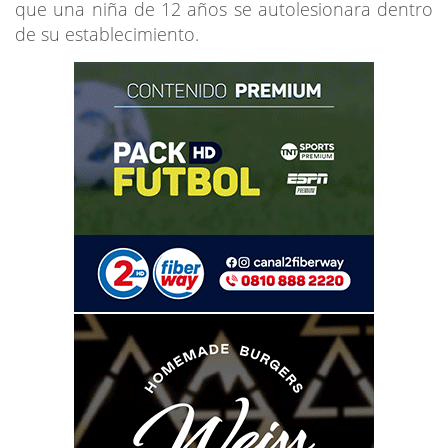
que una niña de 12 años se autolesionara dentro
de su establecimiento.