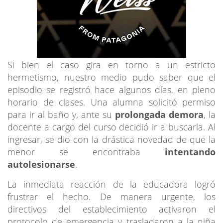
Si bien el caso gira en torno a un estricto
hermetismo, nuestro medio pudo saber que el
episodio se registró hace algunos días, en pleno
horario de clases. Una alumna solicitó permiso
para ir al baño y, ante su
prolongada demora
, la
docente a cargo del curso decidió ir a buscarla. Al
ingresar, se dio con la drástica novedad de que la
menor se encontraba
intentando
autolesionarse
.
La inmediata reacción de la educadora logró
frustrar el hecho. De manera urgente, los
directivos del establecimiento activaron el
protocolo de emergencia y trasladaron a la niña