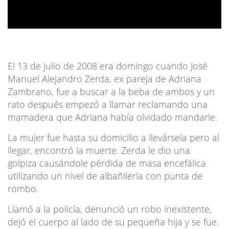
El 13 de julio de 2008 era domingo cuando José
Manuel Alejandro Zerda, ex pareja de Adriana
Zambrano, fue a buscar a la beba de ambos y un
rato después empezó a llamar reclamando una
mamadera que Adriana había olvidado mandarle.
La mujer fue hasta su domicilio a llevársela pero al
llegar, encontró la muerte. Zerda le dio una
golpiza causándole pérdida de masa encefálica
utilizando un nivel de albañilería con punta de
rombo.
Llamó a la policía, denunció un robo inexistente,
dejó el cuerpo al lado de su pequeña hija y se fue.