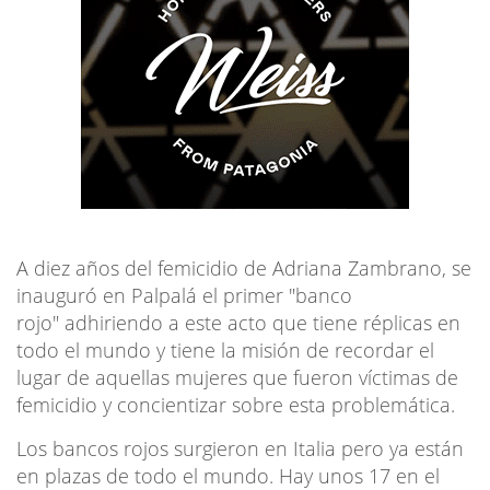
A diez años del femicidio de Adriana Zambrano, se
inauguró en Palpalá el primer "banco
rojo" adhiriendo a este acto que tiene réplicas en
todo el mundo y tiene la misión de recordar el
lugar de aquellas mujeres que fueron víctimas de
femicidio y concientizar sobre esta problemática.
Los bancos rojos surgieron en Italia pero ya están
en plazas de todo el mundo. Hay unos 17 en el