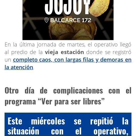
En la última jornada de martes, el operativo llegó
al predio de la
vieja estación
donde se registró
un
completo caos, con largas filas y demoras en
la atención
.
Otro día de complicaciones con el
programa “Ver para ser libres”
Este miércoles se repitió la
situación con el operativo,