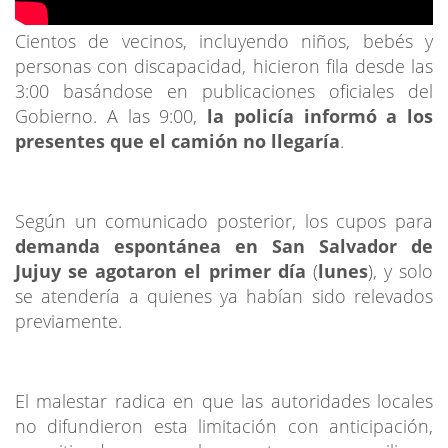
Cientos de vecinos, incluyendo niños, bebés y
personas con discapacidad, hicieron fila desde las
3:00 basándose en publicaciones oficiales del
Gobierno. A las 9:00,
la policía informó a los
presentes que el camión no llegaría
.
Según un comunicado posterior, los cupos para
demanda espontánea en San Salvador de
Jujuy se agotaron el primer día
(
lunes
), y solo
se atendería a quienes ya habían sido relevados
previamente.
El malestar radica en que las autoridades locales
no difundieron esta limitación con anticipación,