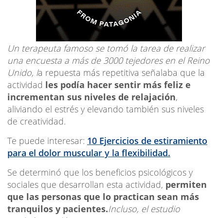
Un terapeuta famoso se tomó la tarea de realizar
una encuesta a más de 3000 tejedores en el Reino
Unido, l
a repuesta más repetitiva señalaba que la
actividad
les podía hacer sentir más feliz e
incrementan sus niveles de relajación
,
aliviando el estrés y elevando también sus niveles
de creatividad.
Te puede interesar:
10 Ejercicios de estiramiento
para el dolor muscular y la flexibilidad.
Se determinó que los beneficios psicológicos y
sociales que desarrollan esta actividad,
permiten
que las personas que lo practican sean más
tranquilos y pacientes.
Incluso, el estudio