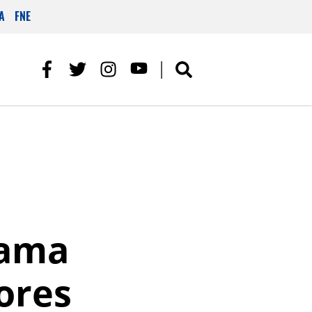
A
FNE
rama
ores