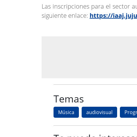
Las inscripciones para el sector a
siguiente enlace:
https://iaaj.ju
Temas
Música
audiovisual
Prog