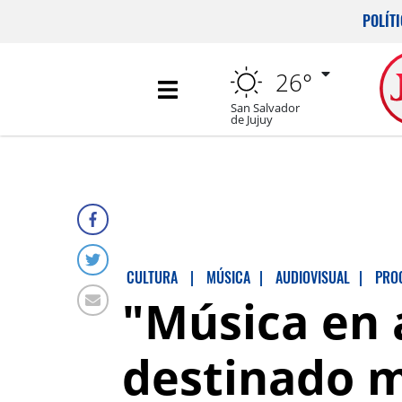
POLÍT
26°
San Salvador
de Jujuy
CULTURA
|
MÚSICA
|
AUDIOVISUAL
|
PRO
"Música en 
destinado m