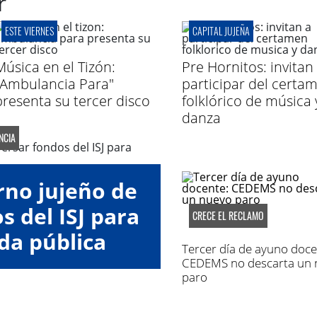
r
ESTE VIERNES
CAPITAL JUJEÑA
Música en el Tizón:
Pre Hornitos: invitan
"Ambulancia Para"
participar del certa
presenta su tercer disco
folklórico de música 
danza
NCIA
rno jujeño de
 del ISJ para
CRECE EL RECLAMO
da pública
Tercer día de ayuno doce
CEDEMS no descarta un 
paro