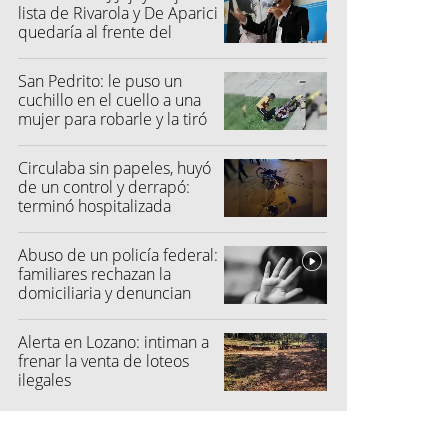
lista de Rivarola y De Aparici
quedaría al frente del
partido
San Pedrito: le puso un
cuchillo en el cuello a una
mujer para robarle y la tiró
al suelo
Circulaba sin papeles, huyó
de un control y derrapó:
terminó hospitalizada
Abuso de un policía federal:
familiares rechazan la
domiciliaria y denuncian
graves amenazas
Alerta en Lozano: intiman a
frenar la venta de loteos
ilegales