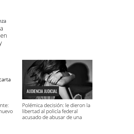
 a
men
y
AUDIENCIA JUDICIAL
nte:
Polémica decisión: le dieron la
nuevo
libertad al policía federal
acusado de abusar de una
niña