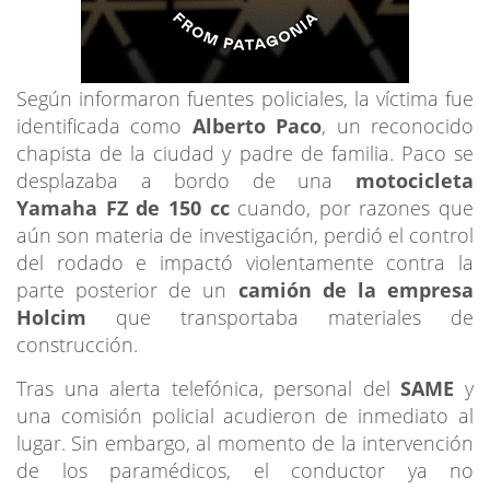
Según informaron fuentes policiales, la víctima fue
identificada como
Alberto Paco
, un reconocido
chapista de la ciudad y padre de familia. Paco se
desplazaba a bordo de una
motocicleta
Yamaha FZ de 150 cc
cuando, por razones que
aún son materia de investigación, perdió el control
del rodado e impactó violentamente contra la
parte posterior de un
camión de la empresa
Holcim
que transportaba materiales de
construcción.
Tras una alerta telefónica, personal del
SAME
y
una comisión policial acudieron de inmediato al
lugar. Sin embargo, al momento de la intervención
de los paramédicos, el conductor ya no