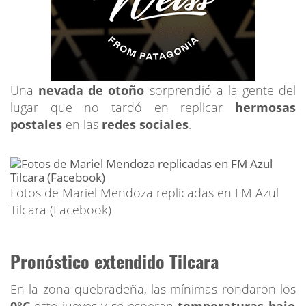
Una
nevada de otoño
sorprendió a la gente del
lugar que no tardó en replicar
hermosas
postales
en las
redes
sociales
.
Fotos de Mariel Mendoza replicadas en FM Azul
Tilcara (Facebook)
Pronóstico extendido Tilcara
En la zona quebradeña, las mínimas rondaron los
0°C
este jueves y se esperan
temperaturas bajo