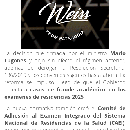
La decisión fue firmada por el ministro
Mario
Lugones
y dejó sin efecto el régimen anterior,
además de derogar la Resolución Secretarial
186/2019 y los convenios vigentes hasta ahora. La
reforma se impulsó luego de que el Gobierno
detectara
casos de fraude académico en los
exámenes de residencias 2025
.
La nueva normativa también creó el
Comité de
Adhesión al Examen Integrado del Sistema
Nacional de Residencias de la Salud (CAEI)
,
organismo que tendrá a su cargo la coordinación