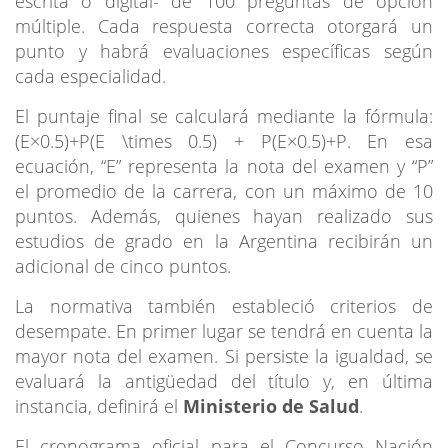
escrita o digital- de 100 preguntas de opción
múltiple. Cada respuesta correcta otorgará un
punto y habrá evaluaciones específicas según
cada especialidad.
El puntaje final se calculará mediante la fórmula:
(E×0.5)+P(E \times 0.5) + P(E×0.5)+P. En esa
ecuación, “E” representa la nota del examen y “P”
el promedio de la carrera, con un máximo de 10
puntos. Además, quienes hayan realizado sus
estudios de grado en la Argentina recibirán un
adicional de cinco puntos.
La normativa también estableció criterios de
desempate. En primer lugar se tendrá en cuenta la
mayor nota del examen. Si persiste la igualdad, se
evaluará la antigüedad del título y, en última
instancia, definirá el
Ministerio de Salud
.
El cronograma oficial para el Concurso Nación