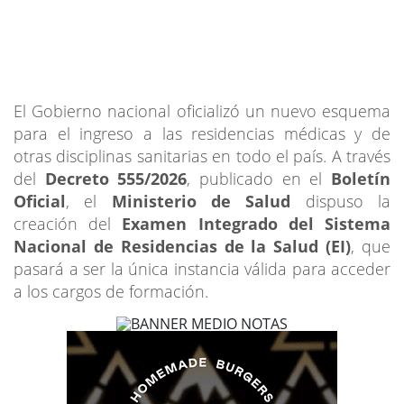
El Gobierno nacional oficializó un nuevo esquema
para el ingreso a las residencias médicas y de
otras disciplinas sanitarias en todo el país. A través
del
Decreto 555/2026
, publicado en el
Boletín
Oficial
, el
Ministerio de Salud
dispuso la
creación del
Examen Integrado del Sistema
Nacional de Residencias de la Salud (EI)
, que
pasará a ser la única instancia válida para acceder
a los cargos de formación.