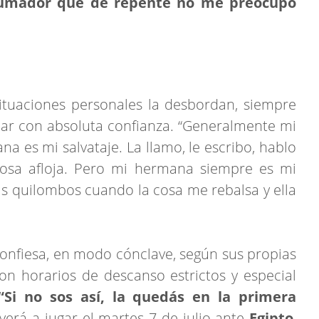
rumador que de repente no me preocupo
ituaciones personales la desbordan, siempre
ar con absoluta confianza. “Generalmente mi
 es mi salvataje. La llamo, le escribo, hablo
cosa afloja. Pero mi hermana siempre es mi
mis quilombos cuando la cosa me rebalsa y ella
 confiesa, en modo cónclave, según sus propias
con horarios de descanso estrictos y especial
“Si no sos así, la quedás en la primera
verá a jugar el martes 7 de julio ante
Egipto
,