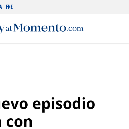
A
FNE
uevo episodio
a con