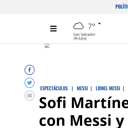
POLÍT
7°
San Salvador
de Jujuy
ESPECTÁCULOS
|
MESSI
|
LIONEL MESSI
|
Sofi Martíne
con Messi y