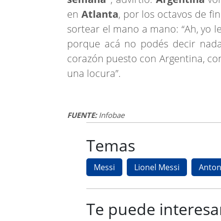
en
Atlanta
, por los octavos de fi
sortear el mano a mano: “Ah, yo le
porque acá no podés decir nada.
corazón puesto con Argentina, con 
una locura”.
FUENTE:
Infobae
Temas
Messi
Lionel Messi
Anton
Te puede interesa