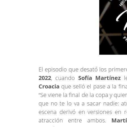
El episodio que desató los prime
2022
, cuando
Sofía Martínez
l
Croacia
que selló el pase a la fin
“Se viene la final de la copa y quie
que no te lo va a sacar nadie: at
escena derivó en versiones en 
atracción entre ambos.
Mart