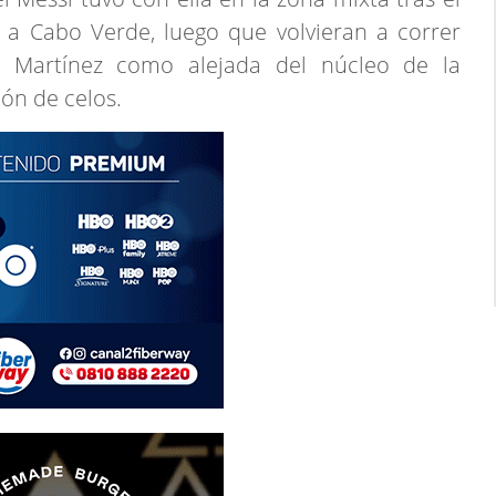
e a Cabo Verde, luego que volvieran a correr
 Martínez como alejada del núcleo de la
ón de celos.