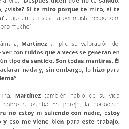
 a ella:
“Después dicen que no te saludo,
, ¿viste? Si te miro porque te miro, si te
í”
, dijo entre risas. La periodista respondió:
aloro mucho”.
cámara,
Martínez
amplió su valoración del
e ver con ruidos que a veces se generan en
ún tipo de sentido. Son todas mentiras. Él
aclarar nada y, sin embargo, lo hizo para
blema”
.
lina,
Martínez
también habló de su vida
i
sobre si estaba en pareja, la periodista
ra no estoy ni saliendo con nadie, estoy
 y eso me viene bien para este trabajo,