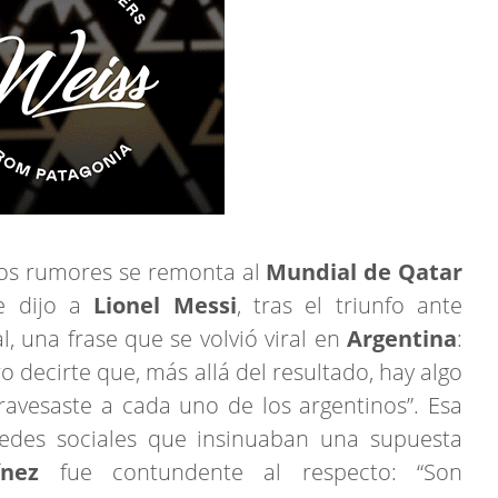
ros rumores se remonta al
Mundial de Qatar
e dijo a
Lionel Messi
, tras el triunfo ante
al, una frase que se volvió viral en
Argentina
:
ro decirte que, más allá del resultado, hay algo
ravesaste a cada uno de los argentinos”. Esa
redes sociales que insinuaban una supuesta
ínez
fue contundente al respecto: “Son