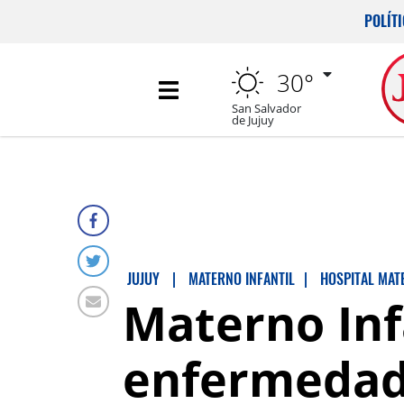
POLÍT
30°
San Salvador
de Jujuy
JUJUY
|
MATERNO INFANTIL
|
HOSPITAL MAT
Materno Inf
enfermedade