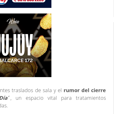
ntes traslados de sala y el
rumor del cierre
Día
´
, un espacio vital para tratamientos
das.