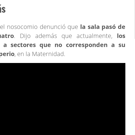
ás
n el nosocomio denunció que
la sala pasó de
atro
. Dijo además que actualmente,
los
s a sectores que no corresponden a su
perio
, en la Maternidad.