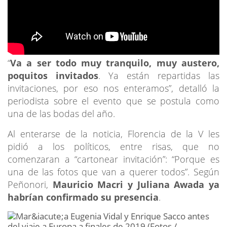
“
Va a ser todo muy tranquilo, muy austero,
poquitos invitados
. Ya están repartidas las
invitaciones, por eso nos enteramos”, detalló la
periodista sobre el evento que se postula como
una de las bodas del año.
Al enterarse de la noticia, Florencia de la V les
pidió a los políticos, entre risas, que no
comenzaran a “cartonear invitación”: “Porque es
una de las fotos que van a querer todos”. Según
Peñonori,
Mauricio Macri y Juliana Awada ya
habrían confirmado su presencia
.