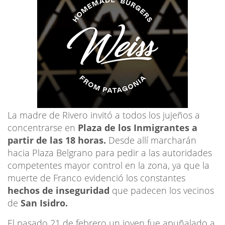
La madre de Rivero invitó a todos los jujeños a
concentrarse en
Plaza de los Inmigrantes a
partir de las 18 horas.
Desde allí marcharán
hacia Plaza Belgrano para pedir a las autoridades
competentes mayor control en la zona, ya que la
muerte de Franco evidenció los constantes
hechos de inseguridad
que padecen los vecinos
de
San Isidro.
El pasado 21 de febrero un joven fue apuñalado a