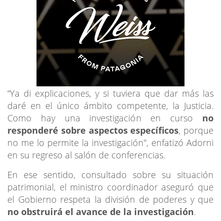
“Ya di explicaciones, y si tuviera que dar más las
daré en el único ámbito competente, la Justicia.
Como hay una investigación en curso
no
responderé sobre aspectos específicos
, porque
no me lo permite la investigación", enfatizó Adorni
en su regreso al salón de conferencias.
En ese sentido, consultado sobre su situación
patrimonial, el ministro coordinador aseguró que
el Gobierno respeta la división de poderes y que
no obstruirá el avance de la investigación
.