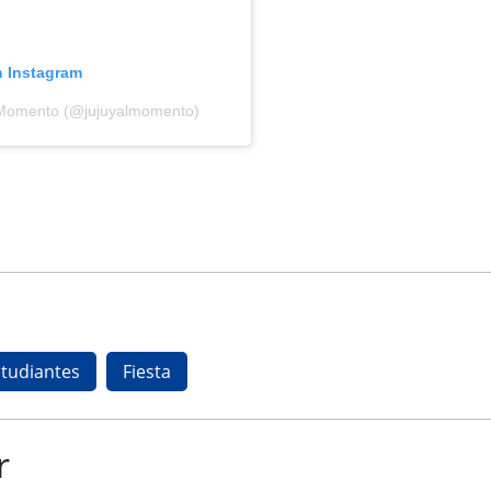
n Instagram
l Momento (@jujuyalmomento)
tudiantes
Fiesta
r