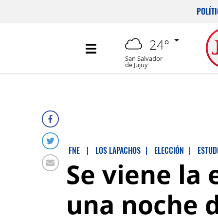
POLÍT
24°
San Salvador
de Jujuy
FNE
|
LOS LAPACHOS
|
ELECCIÓN
|
ESTUD
Se viene la
una noche d