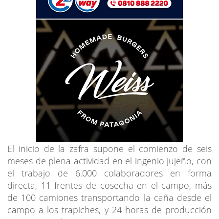
El inicio de la zafra supone el comienzo de seis
meses de plena actividad en el ingenio jujeño, con
el trabajo de 6.000 colaboradores en forma
directa, 11 frentes de cosecha en el campo, más
de 100 camiones transportando la caña desde el
campo a los trapiches, y 24 horas de producción