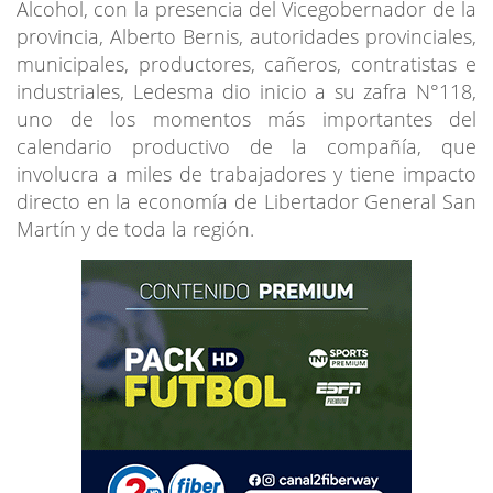
Alcohol, con la presencia del Vicegobernador de la
provincia, Alberto Bernis, autoridades provinciales,
municipales, productores, cañeros, contratistas e
industriales, Ledesma dio inicio a su zafra N°118,
uno de los momentos más importantes del
calendario productivo de la compañía, que
involucra a miles de trabajadores y tiene impacto
directo en la economía de Libertador General San
Martín y de toda la región.