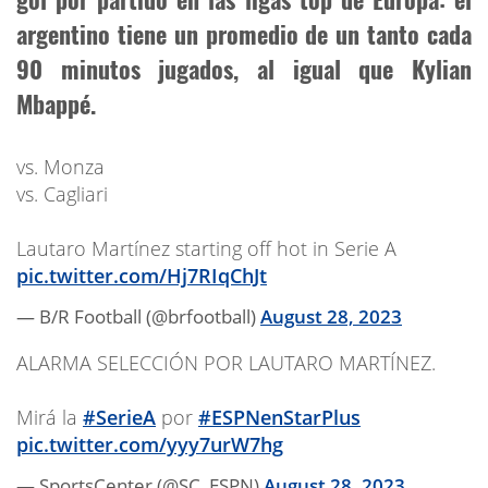
argentino tiene un promedio de un tanto cada
90 minutos jugados, al igual que Kylian
Mbappé.
vs. Monza
vs. Cagliari
Lautaro Martínez starting off hot in Serie A
pic.twitter.com/Hj7RIqChJt
— B/R Football (@brfootball)
August 28, 2023
ALARMA SELECCIÓN POR LAUTARO MARTÍNEZ.
Mirá la
#SerieA
por
#ESPNenStarPlus
pic.twitter.com/yyy7urW7hg
— SportsCenter (@SC_ESPN)
August 28, 2023