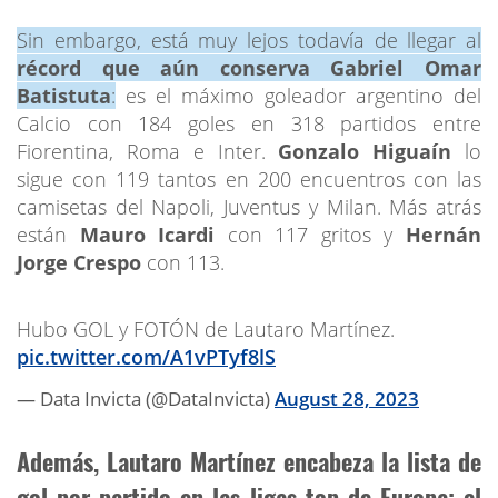
Sin embargo, está muy lejos todavía de llegar al
récord que aún conserva Gabriel Omar
Batistuta
:
es el máximo goleador argentino del
Calcio con 184 goles en 318 partidos entre
Fiorentina, Roma e Inter.
Gonzalo Higuaín
lo
sigue con 119 tantos en 200 encuentros con las
camisetas del Napoli, Juventus y Milan. Más atrás
están
Mauro Icardi
con 117 gritos y
Hernán
Jorge Crespo
con 113.
Hubo GOL y FOTÓN de Lautaro Martínez.
pic.twitter.com/A1vPTyf8lS
— Data Invicta (@DataInvicta)
August 28, 2023
Además, Lautaro Martínez encabeza la lista de
gol por partido en las ligas top de Europa: el