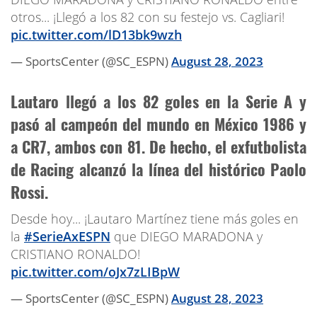
otros... ¡Llegó a los 82 con su festejo vs. Cagliari!
pic.twitter.com/lD13bk9wzh
— SportsCenter (@SC_ESPN)
August 28, 2023
Lautaro llegó a los 82 goles en la Serie A
y
pasó al campeón del mundo en México 1986 y
a CR7, ambos con 81. De hecho, el exfutbolista
de Racing alcanzó la línea del histórico Paolo
Rossi.
Desde hoy... ¡Lautaro Martínez tiene más goles en
la
#SerieAxESPN
que DIEGO MARADONA y
CRISTIANO RONALDO!
pic.twitter.com/oJx7zLIBpW
— SportsCenter (@SC_ESPN)
August 28, 2023