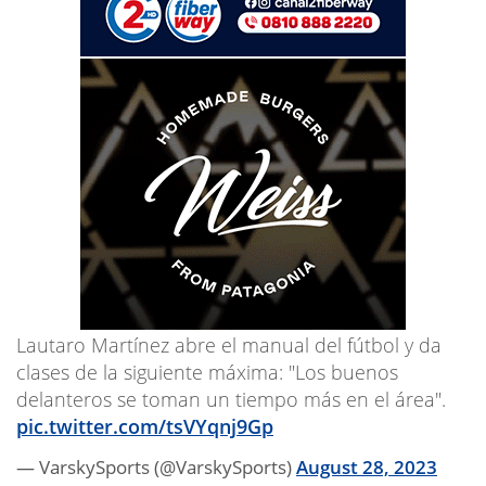
Lautaro Martínez abre el manual del fútbol y da
clases de la siguiente máxima: "Los buenos
delanteros se toman un tiempo más en el área".
pic.twitter.com/tsVYqnj9Gp
— VarskySports (@VarskySports)
August 28, 2023