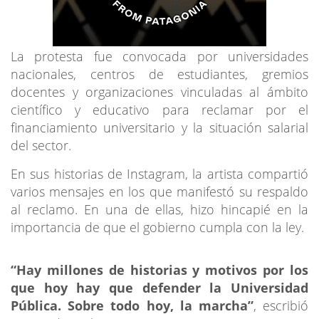
La protesta fue convocada por universidades
nacionales, centros de estudiantes, gremios
docentes y organizaciones vinculadas al ámbito
científico y educativo para reclamar por el
financiamiento universitario y la situación salarial
del sector.
En sus historias de Instagram, la artista compartió
varios mensajes en los que manifestó su respaldo
al reclamo. En una de ellas, hizo hincapié en la
importancia de que el gobierno cumpla con la ley.
“Hay millones de historias y motivos por los
que hoy hay que defender la Universidad
Pública. Sobre todo hoy, la marcha”
, escribió