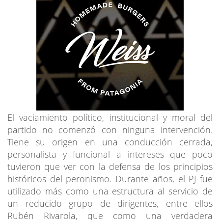
El vaciamiento político, institucional y moral del
partido no comenzó con ninguna intervención.
Tiene su origen en una conducción cerrada,
personalista y funcional a intereses que poco
tuvieron que ver con la defensa de los principios
históricos del peronismo. Durante años, el PJ fue
utilizado más como una estructura al servicio de
un reducido grupo de dirigentes, entre ellos
Rubén Rivarola, que como una verdadera