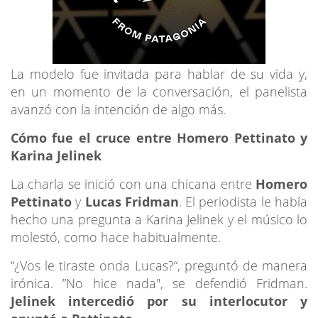
La modelo fue invitada para hablar de su vida y,
en un momento de la conversación, el panelista
avanzó con la intención de algo más.
Cómo fue el cruce entre Homero Pettinato y
Karina Jelinek
La charla se inició con una chicana entre
Homero
Pettinato
y
Lucas Fridman
. El periodista le había
hecho una pregunta a Karina Jelinek y el músico lo
molestó, como hace habitualmente.
“¿Vos le tiraste onda Lucas?“, preguntó de manera
irónica. ”No hice nada", se defendió Fridman.
Jelinek intercedió por su interlocutor y