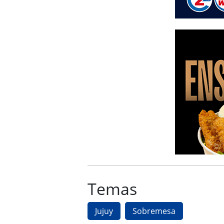
Temas
Jujuy
Sobremesa