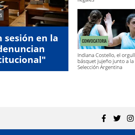
S
 sesión en la
CONVOCATORIA
 denuncian
Indiana Costello, el orgul
titucional"
básquet jujeño junto a la
Selección Argentina