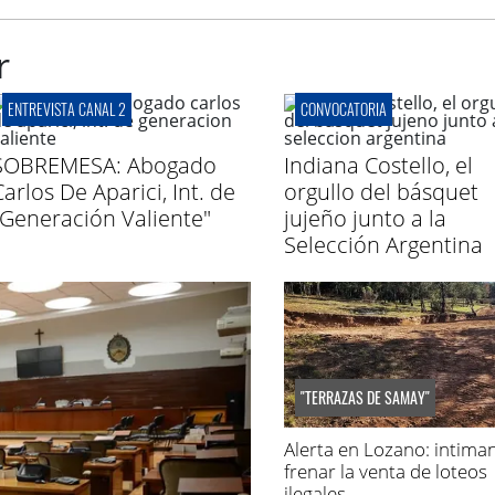
r
ENTREVISTA CANAL 2
CONVOCATORIA
SOBREMESA: Abogado
Indiana Costello, el
arlos De Aparici, Int. de
orgullo del básquet
"Generación Valiente"
jujeño junto a la
Selección Argentina
"TERRAZAS DE SAMAY"
Alerta en Lozano: intima
frenar la venta de loteos
ilegales