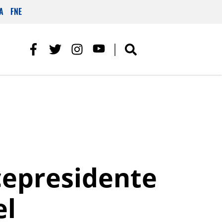
A
FNE
cepresidente
el