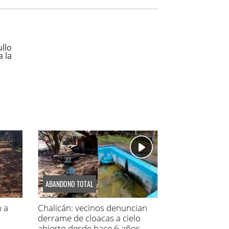
ABANDONO TOTAL
n a
Chalicán: vecinos denuncian
derrame de cloacas a cielo
abierto desde hace 6 años