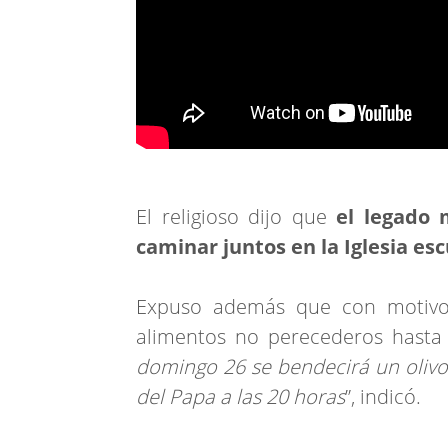
El religioso dijo que
el legado 
caminar juntos en la Iglesia 
Expuso además que con motivo d
alimentos no perecederos hasta e
domingo 26 se bendecirá un olivo
del Papa a las 20 horas
”, indicó.