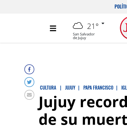
POLÍT
21°
San Salvador
de Jujuy
CULTURA
|
JUJUY
|
PAPA FRANCISCO
|
IG
Jujuy record
de su muer