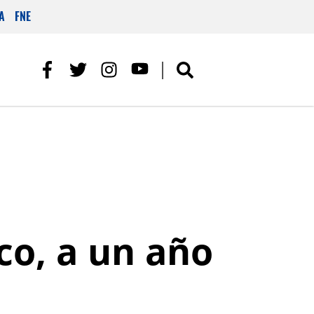
A
FNE
co, a un año