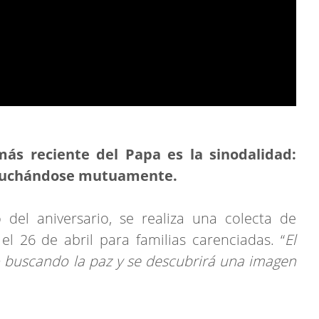
más reciente del Papa es la sinodalidad:
escuchándose mutuamente.
el aniversario, se realiza una colecta de
l 26 de abril para familias carenciadas. “
El
 buscando la paz y se descubrirá una imagen