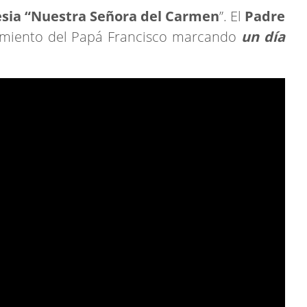
esia “Nuestra Señora del Carmen
”. El
Padre
cimiento del Papá Francisco marcando
un día