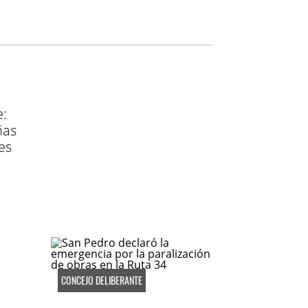
e:
ñas
es
CONCEJO DELIBERANTE