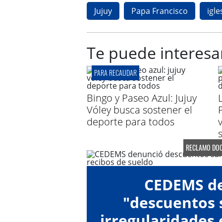
Jujuy
Papa Francisco
igle
Te puede interesa
PARA RECAUDAR
Bingo y Paseo Azul: Jujuy
Vóley busca sostener el
deporte para todos
RECLAMO DOC
CEDEMS d
"descuentos s
irregularidades 