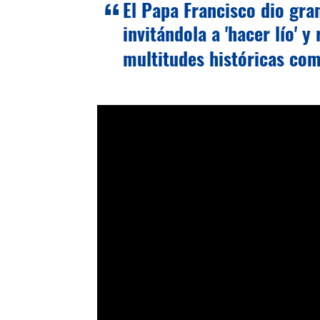
El Papa Francisco dio gra
invitándola a 'hacer lío' y
multitudes históricas com