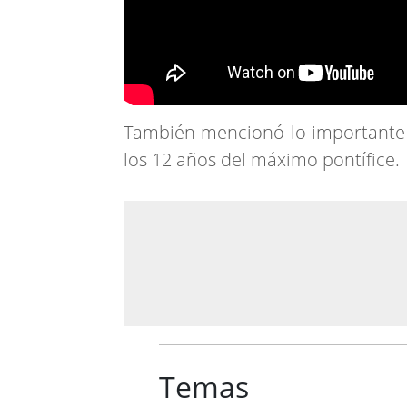
También mencionó lo importante q
los 12 años del máximo pontífice.
Temas