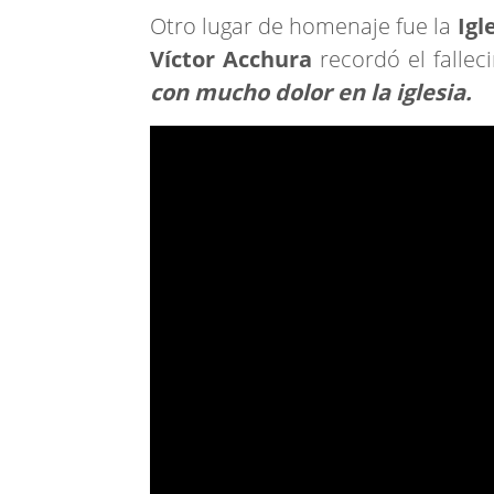
Otro lugar de homenaje fue la
Igl
Víctor Acchura
recordó el falle
con mucho dolor en la iglesia.