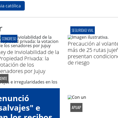
sia católica
r
SEGURIDAD VIAL
CONGRESO
Precaución al volant
más de 25 rutas juje
Ley de Inviolabilidad de la
presentan condicion
Propiedad Privada: la
de riesgo
votación de los
senadores por Jujuy
ENTE
enunció
alvajes" e
APUAP
en los recibos