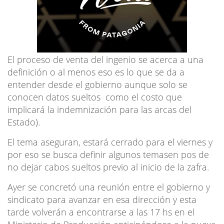
El proceso de venta del ingenio se acerca a una
definición o al menos eso es lo que se da a
entender desde el gobierno aunque solo se
conocen datos sueltos como el costo que
implicará la indemnización para las arcas del
Estado).
El tema aseguran, estará cerrado para el viernes y
por eso se busca definir algunos temasen pos de
no dejar cabos sueltos previo al inicio de la zafra.
Ayer se concretó una reunión entre el gobierno y
sindicato para avanzar en esa dirección y esta
tarde volverán a encontrarse a las 17 hs en el