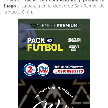
fuego
a su pareja en la ciudad de San Ramón de
la Nueva Orán.