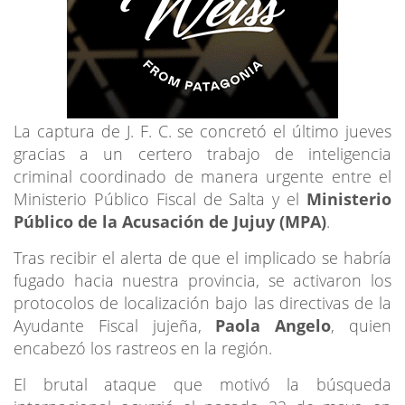
La captura de J. F. C. se concretó el último jueves
gracias a un certero trabajo de inteligencia
criminal coordinado de manera urgente entre el
Ministerio Público Fiscal de Salta y el
Ministerio
Público de la Acusación de Jujuy (MPA)
.
Tras recibir el alerta de que el implicado se habría
fugado hacia nuestra provincia, se activaron los
protocolos de localización bajo las directivas de la
Ayudante Fiscal jujeña,
Paola Angelo
, quien
encabezó los rastreos en la región.
El brutal ataque que motivó la búsqueda