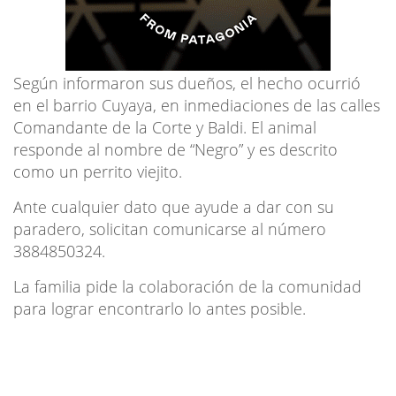
Según informaron sus dueños, el hecho ocurrió
en el barrio Cuyaya, en inmediaciones de las calles
Comandante de la Corte y Baldi. El animal
responde al nombre de “Negro” y es descrito
como un perrito viejito.
Ante cualquier dato que ayude a dar con su
paradero, solicitan comunicarse al número
3884850324.
La familia pide la colaboración de la comunidad
para lograr encontrarlo lo antes posible.