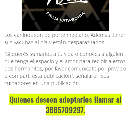
Los caninos son de porte mediano. Además tienen
sus vacunas al día y están desparasitados.
"Si querés sumarlos a tu vida o conocés a alguien
que tenga el espacio y el amor para recibir a estos
dos hermanitos, por favor comunicate por privado
o compartí esta publicación", señalaron sus
cuidadores en una publicación.
Quienes deseen adoptarlos llamar al
3885709297.