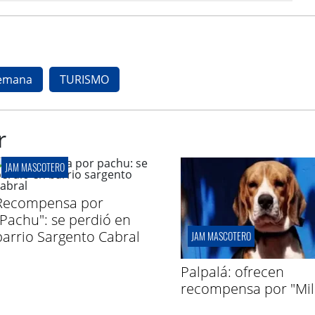
semana
TURISMO
r
JAM MASCOTERO
Recompensa por
"Pachu": se perdió en
barrio Sargento Cabral
JAM MASCOTERO
Palpalá: ofrecen
recompensa por "Mil