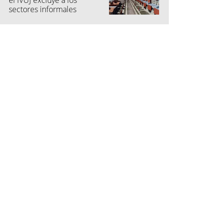
el IVUJ excluye a los
sectores informales