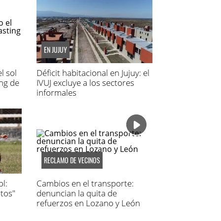
EN JUJUY
l sol
Déficit habitacional en Jujuy: el
ing de
IVUJ excluye a los sectores
informales
RECLAMO DE VECINOS
l:
Cambios en el transporte:
tos"
denuncian la quita de
refuerzos en Lozano y León