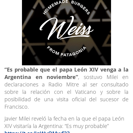
“Es probable que el papa León XIV venga a la
Argentina en noviembre”
, sostuvo Milei en
declaraciones a Radio Mitre al ser consultado
sobre la relación con el Vaticano y sobre la
posibilidad de una visita oficial del sucesor de
Francisco.
Javier Milei reveló la fecha en la que el papa León
XIV visitaría la Argentina: “Es muy probable”