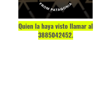
Quien la haya visto llamar al
3885042452.