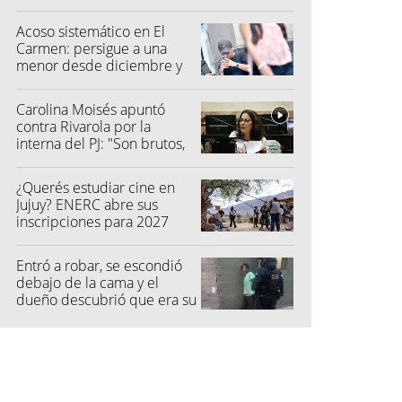
Acoso sistemático en El
Carmen: persigue a una
menor desde diciembre y
su madre fue a la Justicia
Carolina Moisés apuntó
contra Rivarola por la
interna del PJ: "Son brutos,
quisieron hacer fraude"
¿Querés estudiar cine en
Jujuy? ENERC abre sus
inscripciones para 2027
Entró a robar, se escondió
debajo de la cama y el
dueño descubrió que era su
vecino