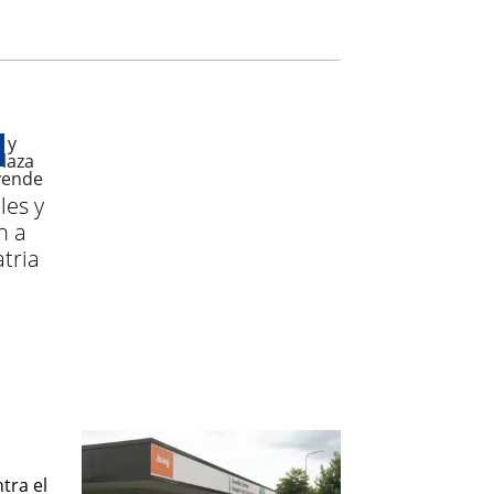
les y
n a
tria