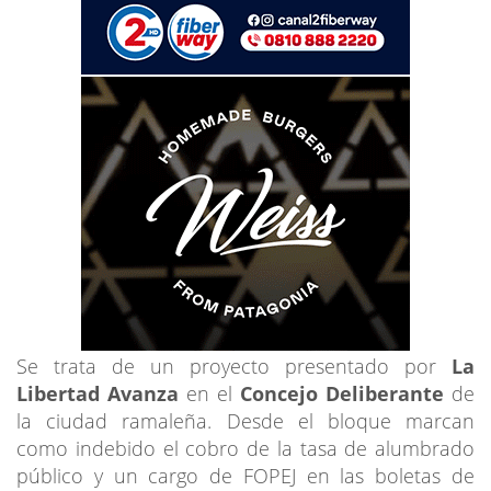
Se trata de un proyecto presentado por
La
Libertad Avanza
en el
Concejo Deliberante
de
la ciudad ramaleña. Desde el bloque marcan
como indebido el cobro de la tasa de alumbrado
público y un cargo de FOPEJ en las boletas de