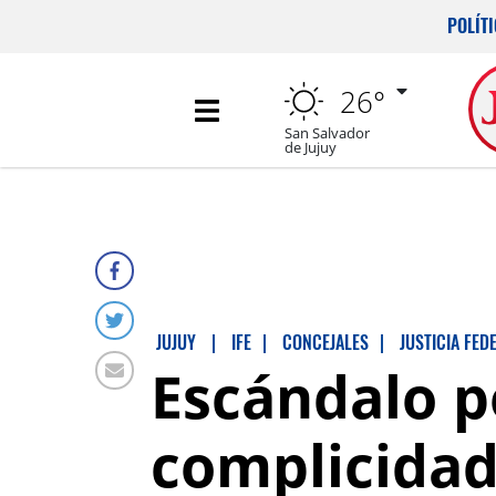
POLÍT
26°
San Salvador
de Jujuy
JUJUY
|
IFE
|
CONCEJALES
|
JUSTICIA FED
Escándalo po
complicidad