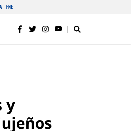
A
FNE
s y
jujeños