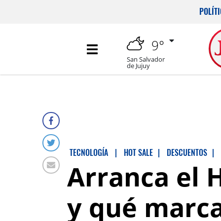
POLÍT
9°
San Salvador
de Jujuy
TECNOLOGÍA
|
HOT SALE
|
DESCUENTOS
|
Arranca el 
y qué marca