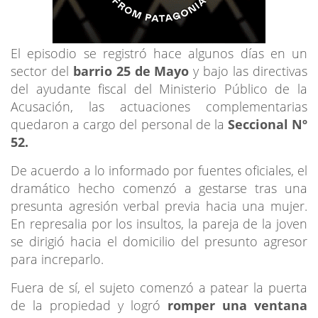
El episodio se registró hace algunos días en un
sector del
barrio 25 de Mayo
y bajo las directivas
del ayudante fiscal del Ministerio Público de la
Acusación, las actuaciones complementarias
quedaron a cargo del personal de la
Seccional Nº
52.
De acuerdo a lo informado por fuentes oficiales, el
dramático hecho comenzó a gestarse tras una
presunta agresión verbal previa hacia una mujer.
En represalia por los insultos, la pareja de la joven
se dirigió hacia el domicilio del presunto agresor
para increparlo.
Fuera de sí, el sujeto comenzó a patear la puerta
de la propiedad y logró
romper una ventana