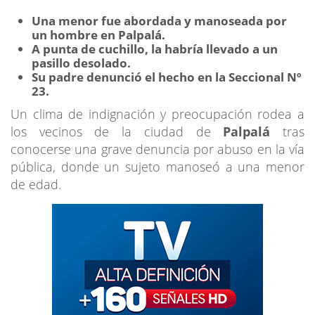
Una menor fue abordada y manoseada por
un hombre en Palpalá.
A punta de cuchillo, la habría llevado a un
pasillo desolado.
Su padre denunció el hecho en la Seccional Nº
23.
Un clima de indignación y preocupación rodea a
los vecinos de la ciudad de
Palpalá
tras
conocerse una grave denuncia por abuso en la vía
pública, donde un sujeto manoseó a una menor
de edad.