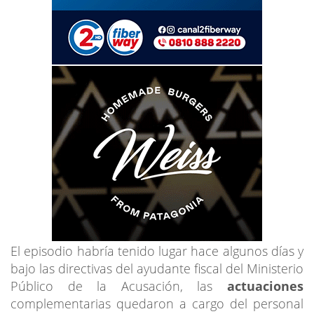
El episodio habría tenido lugar hace algunos días y
bajo las directivas del ayudante fiscal del Ministerio
Público de la Acusación, las
actuaciones
complementarias quedaron a cargo del personal