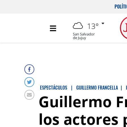
POLÍT
13°
San Salvador
de Jujuy
ESPECTÁCULOS
|
GUILLERMO FRANCELLA
|
Guillermo F
los actores 