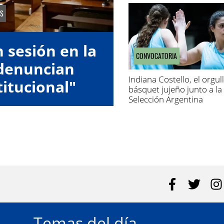
S
 sesión en la
CONVOCATORIA
 denuncian
Indiana Costello, el orgul
titucional"
básquet jujeño junto a la
Selección Argentina
Temas del día