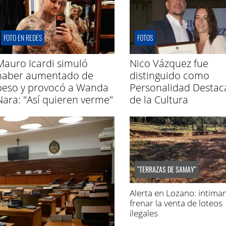
FOTO EN REDES
FOTOS
Mauro Icardi simuló
Nico Vázquez fue
haber aumentado de
distinguido como
peso y provocó a Wanda
Personalidad Destac
Nara: "Así quieren verme"
de la Cultura
"TERRAZAS DE SAMAY"
Alerta en Lozano: intima
frenar la venta de loteos
ilegales