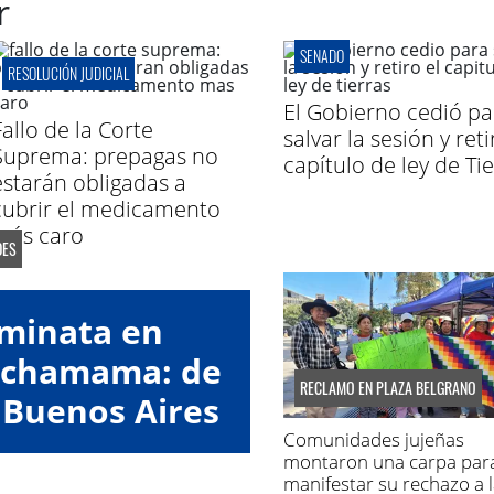
r
SENADO
RESOLUCIÓN JUDICIAL
El Gobierno cedió pa
Fallo de la Corte
salvar la sesión y reti
Suprema: prepagas no
capítulo de ley de Ti
estarán obligadas a
cubrir el medicamento
más caro
DES
aminata en
Pachamama: de
RECLAMO EN PLAZA BELGRANO
 Buenos Aires
Comunidades jujeñas
montaron una carpa par
manifestar su rechazo a l