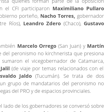
ista quienes forman parte de la oposición
n el CFI participaron
Maximiliano Pullaro
Gobierno porteño,
Nacho Torres,
gobernador
re Ríos),
Leandro Zdero
(Chaco),
Gustavo
 también
Marcelo Orrego
(San Juan) y
Martín
e del peronismo no kirchnerista que presiona
e sumaron el vicegobernador de Catamarca,
Jalil
(de viaje por temas relacionados con el
valdo Jaldo
(Tucumán). Se trata de dos
 un grupo de mandatarios del peronismo no
legas del PRO y de espacios provinciales.
l lado de los gobernadores se conversó sobre