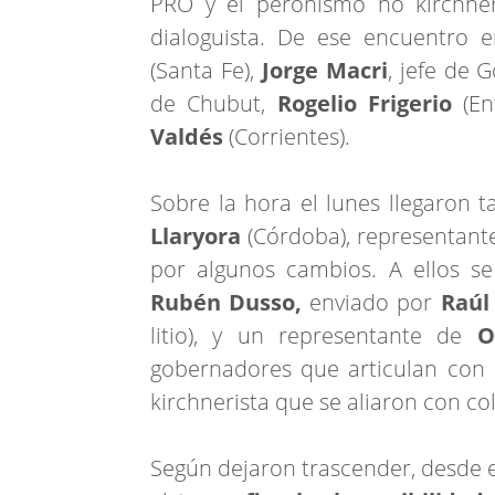
PRO y el peronismo no kirchner
dialoguista. De ese encuentro e
(Santa Fe),
Jorge Macri
, jefe de 
de Chubut,
Rogelio Frigerio
(Ent
Valdés
(Corrientes).
Sobre la hora el lunes llegaron
Llaryora
(Córdoba), representant
por algunos cambios. A ellos s
Rubén Dusso,
enviado por
Raúl 
litio), y un representante de
Os
gobernadores que articulan con
kirchnerista que se aliaron con co
Según dejaron trascender, desde e