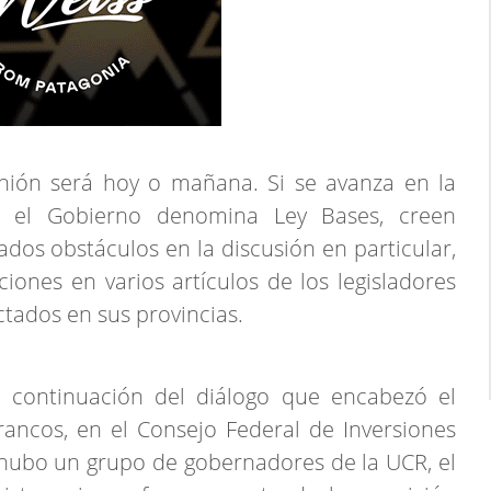
unión será hoy o mañana. Si se avanza en la
e el Gobierno denomina Ley Bases, creen
os obstáculos en la discusión en particular,
ones en varios artículos de los legisladores
ctados en sus provincias.
a continuación del diálogo que encabezó el
Francos, en el Consejo Federal de Inversiones
lí hubo un grupo de gobernadores de la UCR, el