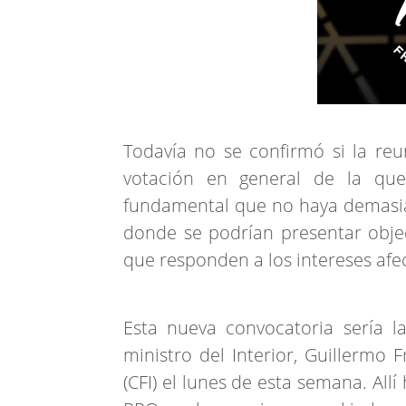
Todavía no se confirmó si la re
votación en general de la qu
fundamental que no haya demasiad
donde se podrían presentar objeci
que responden a los intereses afe
Esta nueva convocatoria sería l
ministro del Interior, Guillermo 
(CFI) el lunes de esta semana. Al