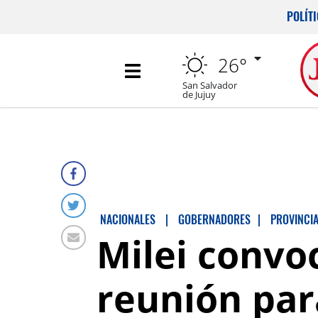
POLÍT
26°
San Salvador
de Jujuy
NACIONALES
|
GOBERNADORES
|
PROVINCI
Milei convo
reunión par