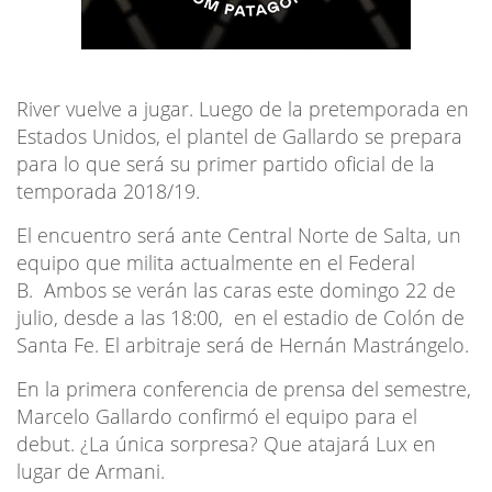
River vuelve a jugar. Luego de la pretemporada en
Estados Unidos, el plantel de Gallardo se prepara
para lo que será su primer partido oficial de la
temporada 2018/19.
El encuentro será ante Central Norte de Salta, un
equipo que milita actualmente en el Federal
B. Ambos se verán las caras este domingo 22 de
julio, desde a las 18:00, en el estadio de Colón de
Santa Fe. El arbitraje será de Hernán Mastrángelo.
En la primera conferencia de prensa del semestre,
Marcelo Gallardo confirmó el equipo para el
debut. ¿La única sorpresa? Que atajará Lux en
lugar de Armani.