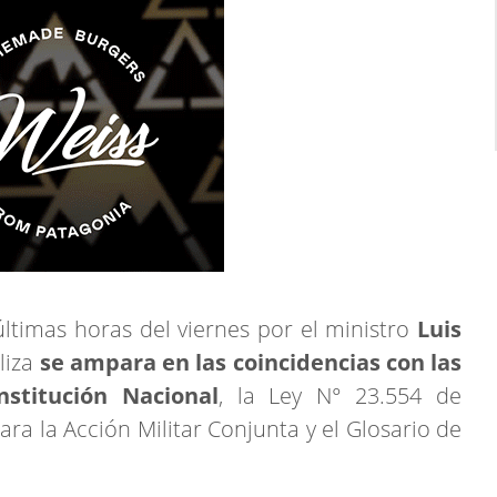
últimas horas del viernes por el ministro
Luis
liza
se ampara en las coincidencias con las
stitución Nacional
, la Ley N° 23.554 de
ara la Acción Militar Conjunta y el Glosario de