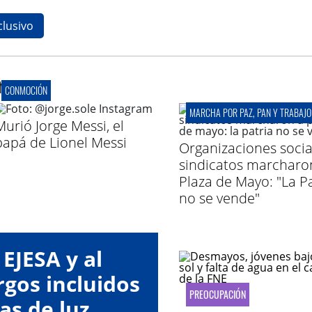
clusivo
r
CONMOCIÓN
MARCHA POR PAZ, PAN Y TRABAJO
Murió Jorge Messi, el
papá de Lionel Messi
Organizaciones socia
sindicatos marcharo
Plaza de Mayo: "La Pa
no se vende"
EJESA y al
gos incluidos
PREOCUPACIÓN
as de luz