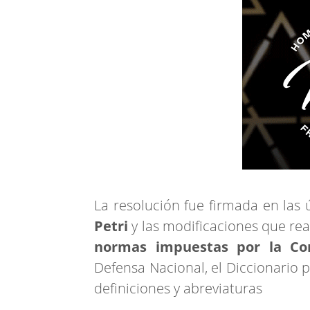
La resolución fue firmada en las 
Petri
y las modificaciones que rea
normas impuestas por la Con
Defensa Nacional, el Diccionario p
definiciones y abreviaturas