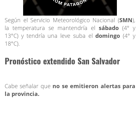
Según el Servicio Meteorológico Nacional (
SMN
),
la temperatura se mantendría el
sábado
(4° y
13°C) y tendría una leve suba el
domingo
(4° y
18°C).
Pronóstico extendido San Salvador
Cabe señalar que
no se emitieron alertas para
la provincia.