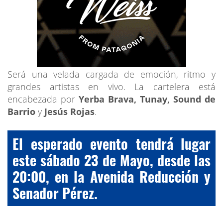
Será una velada cargada de emoción, ritmo y
grandes artistas en vivo. La cartelera está
encabezada por
Yerba Brava, Tunay, Sound de
Barrio
y
Jesús Rojas
.
El esperado evento tendrá lugar
este sábado 23 de Mayo, desde las
20:00, en la Avenida Reducción y
Senador Pérez.