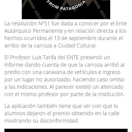
La resolución Nº51 fue dada a conocer por el Ente
Autárquico Permanente y en relación directa a los
hechos ocurridos el 13 de septiembre durante el
arribo de la carroza a Ciudad Cultural.
El Profesor Luis Tarifa del ENTE presentó un
informe dando cuenta de que la carroza arribó al
predio con una caravana de vehículos e ingreso
por un lugar no autorizado, haciendo caso omiso
a las indicaciones. Al parecer existió un altercado
con el mismo profesor por parte de la Institución.
La aplicación también tiene que ver con que lo
alumnos dejaron el premio obtenido en la calle
mostrando su disconformidad.