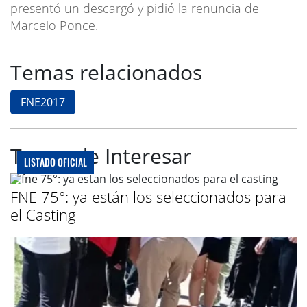
presentó un descargó y pidió la renuncia de
Marcelo Ponce.
Temas relacionados
FNE2017
Te puede Interesar
LISTADO OFICIAL
FNE 75°: ya están los seleccionados para
el Casting